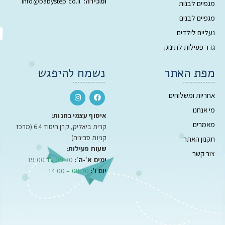
ומכירה:
info@babystep.co.il
מגפיים לבנות
מגפיים לבנים
נעליים לילדים
גדר פעילות לתינוק
מפת האתר
נשמח להיפגש
אחריות ומשלוחים
מי אנחנו
איסוף עצמי בחנות:
מאמרים
קרית ביאליק, קרן היסוד 64 (מרכז
קניות סביניה)
תקנון האתר
שעות פעילות:
צור קשר
ימים א׳-ה׳:
09:30 עד 19:00
יום ו':
09:30 – 14:00