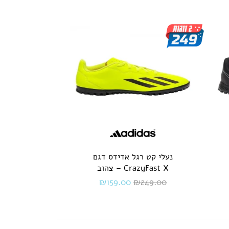
נעלי קט רגל אדידס דגם
CrazyFast X – צהוב
₪
159.00
₪
249.00