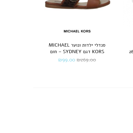
סנדלי ילדות ונוער MICHAEL
דות 28.5-
KORS דגם SYDNEY – חום
₪
99.00
₪
269.00