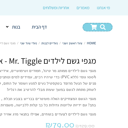
מי אנחנו
מאמרים
אחריות ומשלוחים
דף הבית
בנות
HOME
/
צעד ראשון ושני
/
נעליים לבנות
/
נעלי צעד שני
/
מגפי גשם לילדים MR. TIGGLE –
מגפי גשם לילדים Mr. Tiggle - אריה צהוב
מגפי גשם לילדים ממותג מר טיגל, חמודים ושימושיים, אידיאל
100% גומי (ללא PVC) כדי שיהיו רכים, עמידים למים ונותנים אחיזה נהדרת לכף הרגל.
פנים של הנעל מרופד בטקסטיל נעים למגע ושומר על החום, קל
לשחק מתחת לגשם במשך שעות מבלי להרטיב את רגליו!
מגפי הגשם המצחיקים האלה מעוטרים בכריש בצבע תכלת , ד
בתך! עם ידיות עליונות גדולות כל כך קלות ללבישה, משפרות
מגפי גשם לילדים לצעדים בטוחים, אפילו בתנאי מזג אוויר ק
₪
79.00
₪
129.00