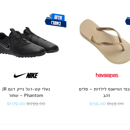
פי הוויאנס לילדות – סלים
נעלי קט-רגל נייק דגם JR
זהב
Phantom – שחור
₪
179.00
₪
299.00
₪
39.00
₪
49.00