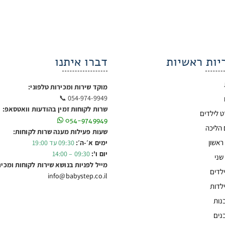
יות ראשיות
דברו איתנו
מוקד שירות ומכירות טלפוני:
054-974-9949 📞
שרות לקוחות זמין בהודעות וואטסאפ:
ט לילדים
054-9749949
 הליכה
שעות פעילות מענה שרות לקוחות:
ראשון
ימים א׳-ה׳:
09:30 עד 19:00
יום ו':
09:30 – 14:00
שני
מייל לפניות בנושא שירות לקוחות ומכיר
לדים
info@babystep.co.il
לדות
נות
נים