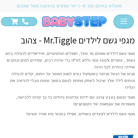
משלוח בחינם תוך 1-6 ימי עסקים בהזמנה מעל 300₪
HOME
/
צעד ראשון ושני
/
נעליים לבנות
/
נעלי צעד שני
/
מגפי גשם לילדים
MR.TIGGLE – צהוב
מגפי גשם לילדים Mr.Tiggle - צהוב
מגפי גשם לילדים ממותג מר טיגל, חמודים ושימושיים, אידיאליים לנעילה ביום
גשום , עשויים 100% גומי (ללא PVC) כדי שיהיו רכים, עמידים למים ונותנים
אחיזה נהדרת לכף הרגל.
פנים של הנעל מרופד בטקסטיל נעים למגע ושומר על החום, קלים לנעילה
ונוחים לילד שלך שיכול לשחק מתחת לגשם במשך שעות מבלי להרטיב את
רגליו!
מגפי הגשם בצבע צהוב עם ידיות עליונות גדולות כל כך קלות ללבישה,
משפרות את עצמאות של הקטנטנים!
מגפי גשם לילדים לצעדים בטוחים, אפילו בתנאי מזג אוויר קשים!