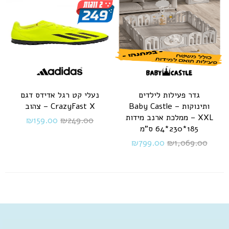
גדר פעילות לילדים
נעלי קט רגל אדידס דגם
ותינוקות – Baby Castle
CrazyFast X – צהוב
XXL – ממלכת ארנב מידות
₪
159.00
₪
249.00
185*230*64 ס"מ
₪
799.00
₪
1,069.00