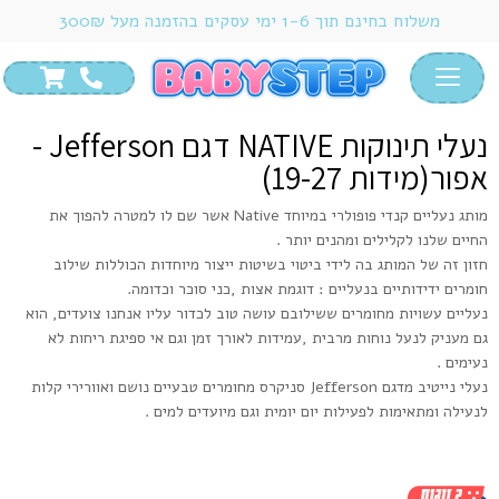
משלוח בחינם תוך 1-6 ימי עסקים בהזמנה מעל 300₪
HOME
/
צעד ראשון ושני
/
נעליים לבנות
/
נעלי צעד שני
/
נעלי תינוקות NATIVE דגם
JEFFERSON – אפור(מידות 19-27)
נעלי תינוקות NATIVE דגם Jefferson -
אפור(מידות 19-27)
מותג נעליים קנדי פופולרי במיוחד Native אשר שם לו למטרה להפוך את
החיים שלנו לקלילים ומהנים יותר .
חזון זה של המותג בה לידי ביטוי בשיטות ייצור מיוחדות הכוללות שילוב
חומרים ידידותיים בנעליים : דוגמת אצות ,כני סוכר וכדומה.
נעליים עשויות מחומרים ששילובם עושה טוב לכדור עליו אנחנו צועדים, הוא
גם מעניק לנעל נוחות מרבית ,עמידות לאורך זמן וגם אי ספיגת ריחות לא
נעימים .
נעלי נייטיב מדגם Jefferson סניקרס מחומרים טבעיים נושם ואוורירי קלות
לנעילה ומתאימות לפעילות יום יומית וגם מיועדים למים .