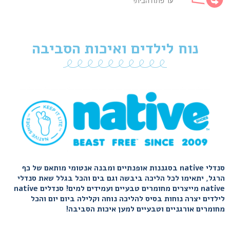
עד פתח הבית!
נוח לילדים ואיכות הסביבה
סנדלי native בסגננות אופנתיים ומבנה אנטומי מותאם של כף
הרגל, יתאימו לכל הליכה ביבשה וגם בים והכל בגלל שאת סנדלי
native מייצרים מחומרים טבעיים ועמידים למים! סנדלים native
לילדים יצרה נוחות בסיס להליכה נוחה וקלילה ביום יום והכל
מחומרים אורגניים וטבעיים למען איכות הסביבה!